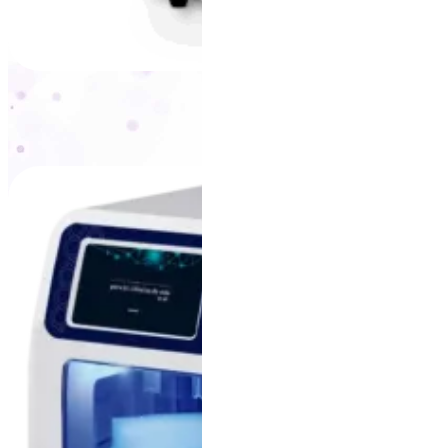
Extracta® 16
+
VER PRODUTO