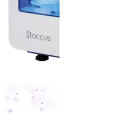
Extracta® 96
+
VER PRODUTO