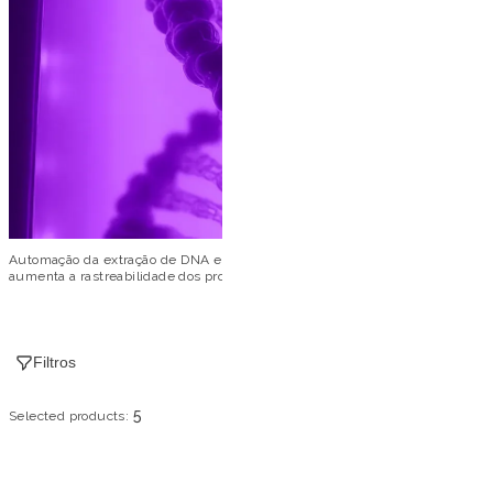
Automação da extração de DNA e RNA com os sistemas Extracta® da Loccus. 
aumenta a rastreabilidade dos processos. Ideal para laboratórios que busca
Filtros
5
Selected products: