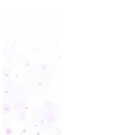
EXTR
s
Automação de 
wo