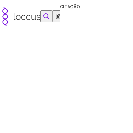
Pular para o conteúdo
CITAÇÃO
equipamentos e reagentes para as ciências da vida
Principai