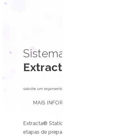
Sistema automatizado
Extracta® Station 9
solicite um orçamento
MAIS INFORMAÇÕES
Extracta® Station 9600 é uma solução all-in-o
etapas de preparo da amostra, transferência, 