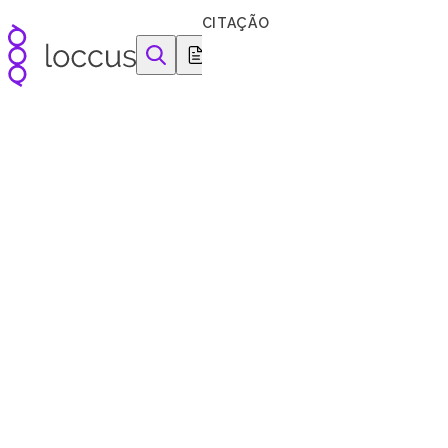
Pular para o conteúdo
CITAÇÃO
equipamentos e reagentes para as ciências da vida
Principai