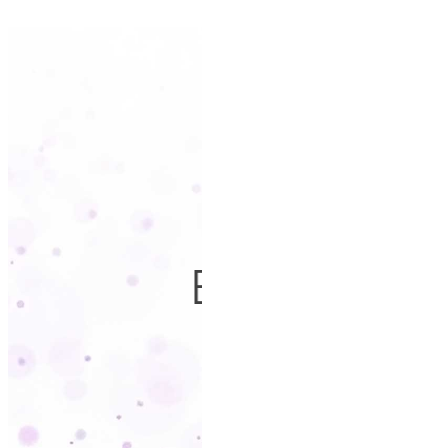
EXTR
s
Automação de 
wo