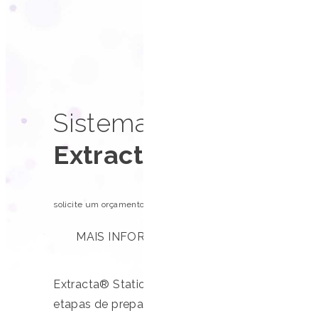
Sistema automatizado
Extracta® Station 9
solicite um orçamento
MAIS INFORMAÇÕES
Extracta® Station 9600 é uma solução all-in-o
etapas de preparo da amostra, transferência, 