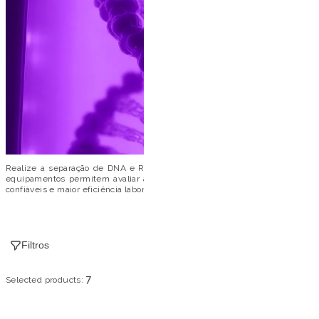
Realize a separação de DNA e RNA com sistemas horizontais de eletrofore
equipamentos permitem avaliar a qualidade, integridade e tamanho de áci
confiáveis e maior eficiência laboratorial.
Filtros
7
Selected products: