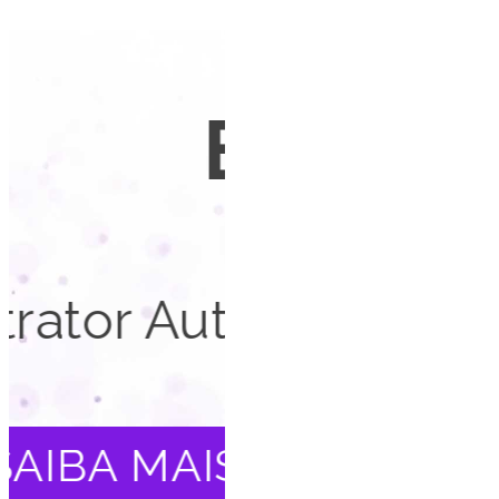
EXTR
s
Automação de 
wo