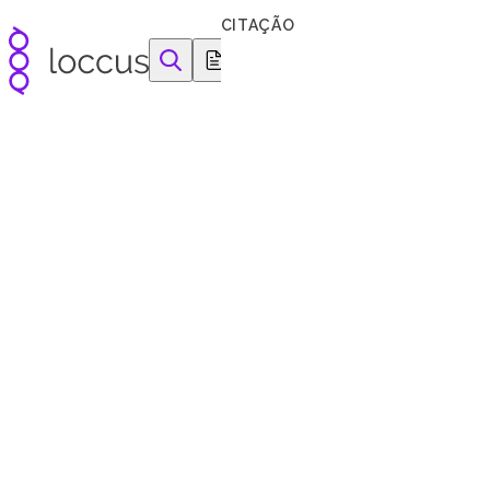
Pular para o conteúdo
CITAÇÃO
equipamentos e reagentes para as ciências da vida
Principai