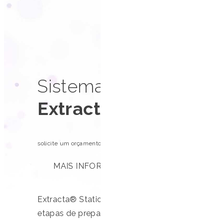
Sistema automatizado
Extracta® Station 9
solicite um orçamento
MAIS INFORMAÇÕES
Extracta® Station 9600 é uma solução all-in-o
etapas de preparo da amostra, transferência, 