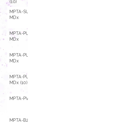
(10)
MPTA-SU06-B C
01.001405
Consulte a L
MDx
para informaç
compatibilida
MPTA-PU48-B C
01.001152
Consulte a L
MDx
para informaç
compatibilida
MPTA-PU96-B C
01.001156
Consulte a L
MDx
para informaç
compatibilida
MPTA-PU96-B C
01.001157
Consulte a L
MDx (10)
para informaç
compatibilida
MPTA-PV16-B Y MDx
01.001406
Consulte a L
para informaç
compatibilida
MPTA-B250 MDx
01.001164
Consulte a L
para informaç
compatibilida