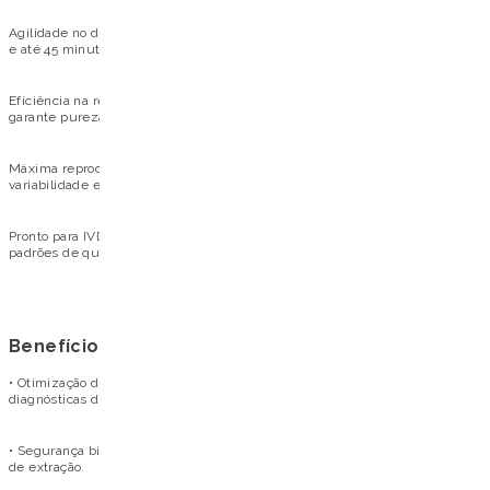
Agilidade no diagnóstico: Resultados em 30 minutos para amostras virais
e até 45 minutos para matrizes complexas.
Eficiência na remoção de inibidores: Tecnologia magnética avançada que
garante pureza mesmo em amostras altamente contaminadas.
Máxima reprodutibilidade: Processo automatizado que reduz a
variabilidade e aumenta a confiança nos resultados.
Pronto para IVD: Produto registrado para diagnóstico in vitro, atendendo aos
padrões de qualidade laboratorial.
Benefícios operacionais
• Otimização de estoque: Um único kit atende diversas rotinas
diagnósticas do laboratório.
• Segurança biológica: Menor intervenção do usuário durante o processo
de extração.