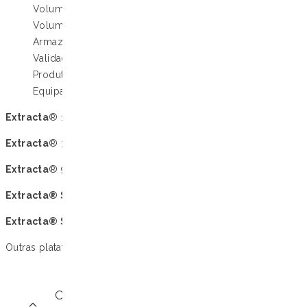
Volume de amostra: 100–300 µL
quantidade
Volume de eluição: 80 µL
Armazenamento: temperatura ambiente
Validade: 12 meses
Produto: IVD
Equipamentos compatíveis:
Extracta
® 16
Extracta
® 32
Extracta
® 96
Extracta® Station
4800
Extracta® Station
9600
Outras plataformas compatíveis (consulte a Loccus)
O desafio científico ou operacional do