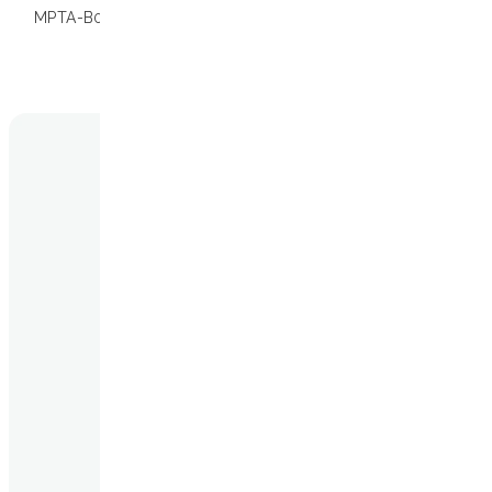
MPTA-B01K MDx
01.001163
Consulte a L
para informaç
compatibilida