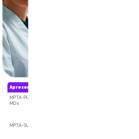
Apresentações
SKU
Compatibil
MPTA-PU08-B A
01.001144
Extracta® 16,
MDx
Extracta® 32,
Extracta® Stat
4800
MPTA-SU01-B MDx
01.001161
Extracta® 16,
Extracta® 32,
Extracta® Stat